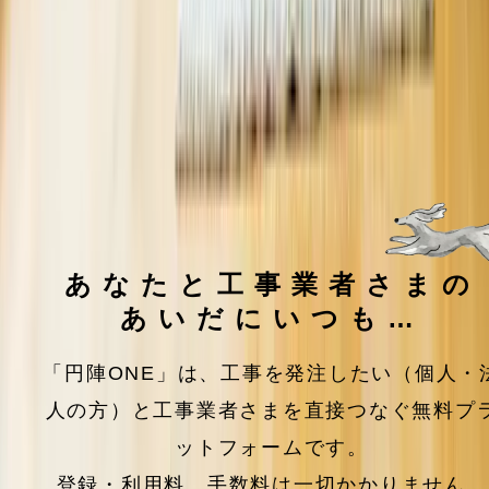
米子市の内装リフォーム費用相場｜工事内容別に
見る予算立てのコツ
2026年8月10日
あなたと工事業者さまの
あいだにいつも…
「円陣ONE」は、工事を発注したい（個人・
人の方）と工事業者さまを直接つなぐ無料プ
ットフォームです。
登録・利用料、手数料は一切かかりません。