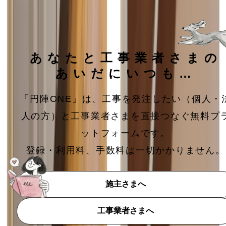
あなたと工事業者さまの
あいだにいつも…
「円陣ONE」は、工事を発注したい（個人・
人の方）と工事業者さまを直接つなぐ無料プ
ットフォームです。
登録・利用料、手数料は一切かかりません。
施主さまへ
工事業者さまへ