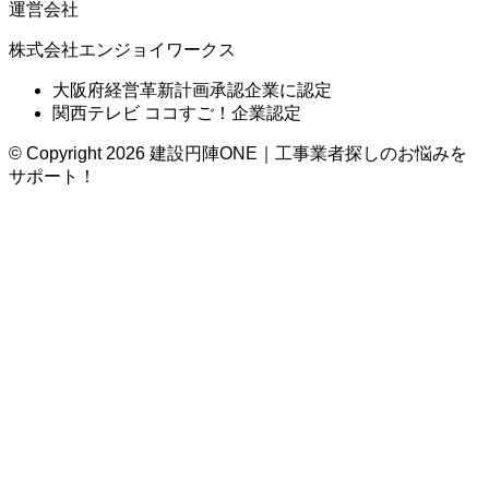
運営会社
株式会社エンジョイワークス
大阪府経営革新計画承認企業に認定
関西テレビ ココすご！企業認定
© Copyright
2026
建設円陣ONE｜工事業者探しのお悩みを
サポート！