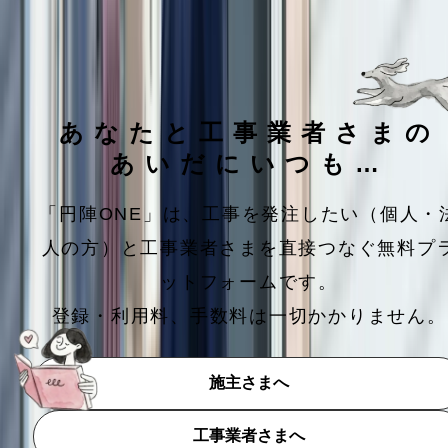
あなたと工事業者さまの
あいだにいつも…
「円陣ONE」は、工事を発注したい（個人・
人の方）と工事業者さまを直接つなぐ無料プ
ットフォームです。
登録・利用料、手数料は一切かかりません。
施主さまへ
工事業者さまへ