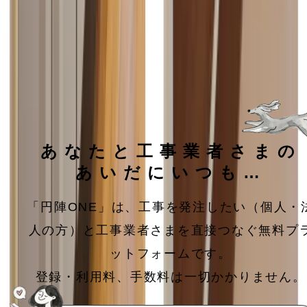
広島市の内装リフォーム補助金・減税制度｜
2026年の使える施策と申請方法
2026年8月10日
あなたと工事業者さまの
あいだにいつも…
「円陣ONE」は、工事を発注したい（個人・
人の方）と工事業者さまを直接つなぐ無料プ
ットフォームです。
登録・利用料、手数料は一切かかりません。