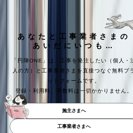
あなたと工事業者さまの
あいだにいつも…
「円陣ONE」は、工事を発注したい（個人・
人の方）と工事業者さまを直接つなぐ無料プ
ットフォームです。
登録・利用料、手数料は一切かかりません。
施主さまへ
工事業者さまへ