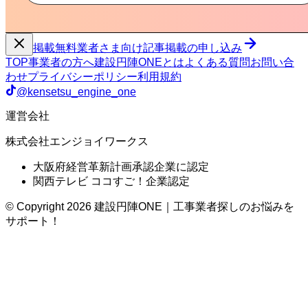
掲載無料
業者さま向け
記事掲載の申し込み
TOP
事業者の方へ
建設円陣ONEとは
よくある質問
お問い合
わせ
プライバシーポリシー
利用規約
@kensetsu_engine_one
運営会社
株式会社エンジョイワークス
大阪府経営革新計画承認企業に認定
関西テレビ ココすご！企業認定
© Copyright
2026
建設円陣ONE｜工事業者探しのお悩みを
サポート！