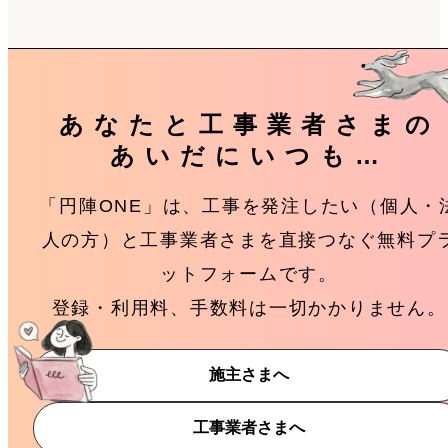
あなたと工事業者さまの
あいだにいつも…
「円陣ONE」は、工事を発注したい（個人・
人の方）と工事業者さまを直接つなぐ無料プ
ットフォームです。
登録・利用料、手数料は一切かかりません。
施主さまへ
工事業者さまへ